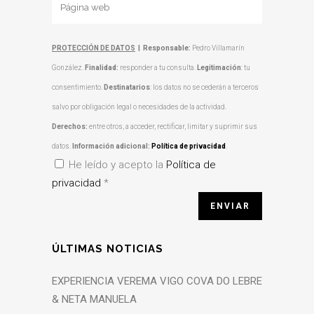
PROTECCIÓN DE DATOS
|
Responsable:
Pedro Villamarín
González.
Finalidad:
responder a tu consulta.
Legitimación
: tu
consentimiento.
Destinatarios
: los datos no se cederán a terceros
salvo por obligación legal o necesidades de la actividad.
Derechos:
entre otros, a acceder, rectificar, limitar y suprimir sus
datos.
Información adicional:
Política de privacidad
.
He leído y acepto la
Política de
privacidad
*
ÚLTIMAS NOTICIAS
EXPERIENCIA VEREMA VIGO COVA DO LEBRE
& NETA MANUELA