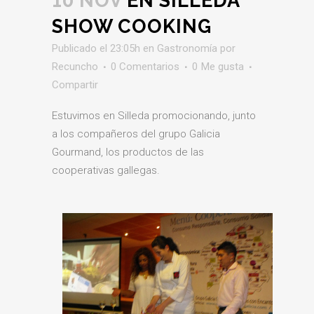
10 NOV
EN SILLEDA
SHOW COOKING
Publicado el 23:05h
en
Gastronomía
por
Recuncho
0 Comentarios
0
Me gusta
Compartir
Estuvimos en Silleda promocionando, junto
a los compañeros del grupo Galicia
Gourmand, los productos de las
cooperativas gallegas.