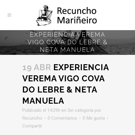
EXPERIENCIA VEREMA
VIGO COVA DO LEBRE &
NETA MANUELA
19 ABR
EXPERIENCIA
VEREMA VIGO COVA
DO LEBRE & NETA
MANUELA
Publicado el 14:29h
en
Sin categoría
por
Recuncho
0 Comentarios
0
Me gusta
Compartir