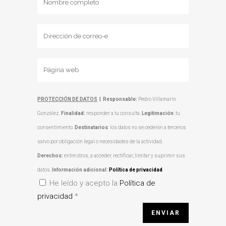
PROTECCIÓN DE DATOS
|
Responsable:
Pedro Villamarín
González.
Finalidad:
responder a tu consulta.
Legitimación
: tu
consentimiento.
Destinatarios
: los datos no se cederán a terceros
salvo por obligación legal o necesidades de la actividad.
Derechos:
entre otros, a acceder, rectificar, limitar y suprimir sus
datos.
Información adicional:
Política de privacidad
.
He leído y acepto la
Política de
privacidad
*