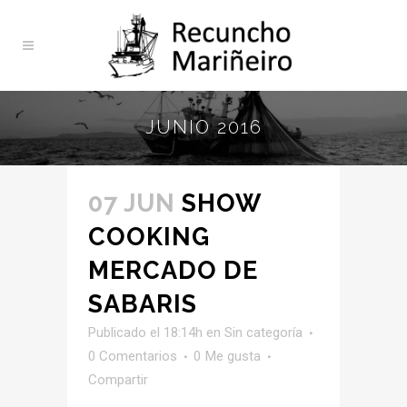
JUNIO 2016
07 JUN
SHOW
COOKING
MERCADO DE
SABARIS
Publicado el 18:14h
en
Sin categoría
0 Comentarios
0
Me gusta
Compartir