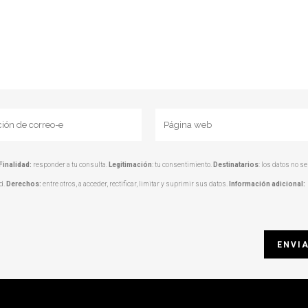
Finalidad:
responder a tu consulta.
Legitimación
: tu consentimiento.
Destinatarios
: los datos no se
ad.
Derechos:
entre otros, a acceder, rectificar, limitar y suprimir sus datos.
Información adicional: