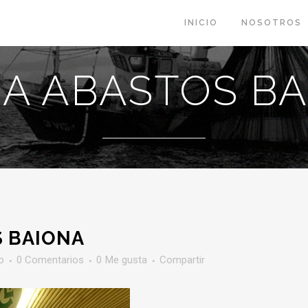
INICIO
NOSOTROS
A ABASTOS B
 BAIONA
o
0 Comentarios
0
Me gusta
Compartir