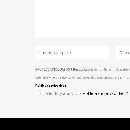
PROTECCIÓN DE DATOS
|
Responsable:
Pedro Villamarín González.
cederán a terceros salvo por obligación legal o necesidades de la activid
Política de privacidad
.
He leído y acepto la
Política de privacidad
*