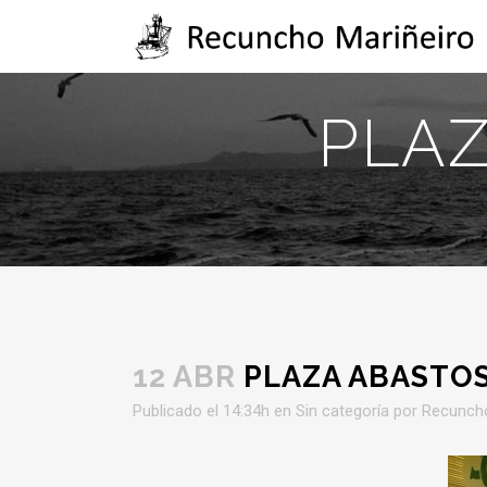
PLAZ
12 ABR
PLAZA ABASTOS
Publicado el 14:34h
en
Sin categoría
por
Recunch