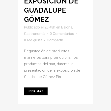
EXPOSICIÓN DE
GUADALUPE
GÓMEZ
Publicado el 23:43h
en
Baiona
,
Gastronomía
0 Comentarios
0
Me gusta
Compartir
Degustación de productos
marineros para promocionar los
productos del mar, durante la
presentación de la exposición de
Guadalupe Gómez Pin. ...
LEER MÁS