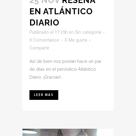
25 NOV
RESEÑA
EN ATLÁNTICO
DIARIO
Publicado el 17:25h
en
Sin categoría
0 Comentarios
0
Me gusta
Compartir
Así de bien nos ponían hace un par
de días en el periódico Atlántico
Diario. ¡Gracias!...
LEER MÁS