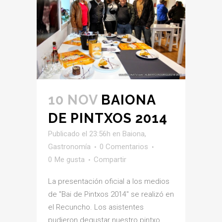
10 NOV
BAIONA
DE PINTXOS 2014
Publicado el 23:56h
en
Baiona
,
Gastronomía
0 Comentarios
0
Me gusta
Compartir
La presentación oficial a los medios
de "Bai de Pintxos 2014" se realizó en
el Recuncho. Los asistentes
pudieron degustar nuestro pintxo