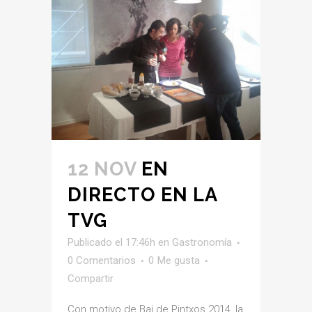
12 NOV
EN
DIRECTO EN LA
TVG
Publicado el 17:46h
en
Gastronomía
0 Comentarios
0
Me gusta
Compartir
Con motivo de Bai de Pintxos 2014, la