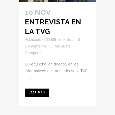
10 NOV
ENTREVISTA EN
LA TVG
Publicado el 23:08h
en
Fotos
0
Comentarios
0
Me gusta
Compartir
El Recuncho, en directo, en los
informativos del mediodía de la TVG.
...
LEER MÁS