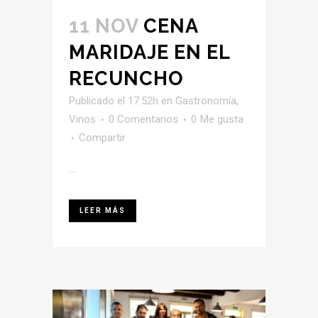
11 NOV
CENA
MARIDAJE EN EL
RECUNCHO
Publicado el 17:52h
en
Gastronomía
,
Vinos
0 Comentarios
0
Me gusta
Compartir
...
LEER MÁS