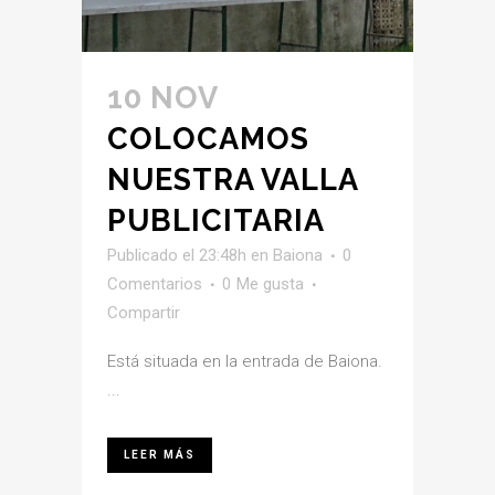
10 NOV
COLOCAMOS
NUESTRA VALLA
PUBLICITARIA
Publicado el 23:48h
en
Baiona
0
Comentarios
0
Me gusta
Compartir
Está situada en la entrada de Baiona.
...
LEER MÁS