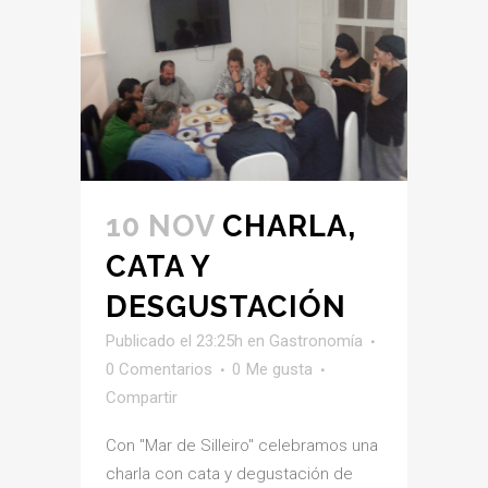
10 NOV
CHARLA,
CATA Y
DESGUSTACIÓN
Publicado el 23:25h
en
Gastronomía
0 Comentarios
0
Me gusta
Compartir
Con "Mar de Silleiro" celebramos una
charla con cata y degustación de