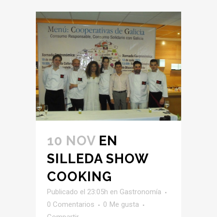
10 NOV
EN
SILLEDA SHOW
COOKING
Publicado el 23:05h
en
Gastronomía
0 Comentarios
0
Me gusta