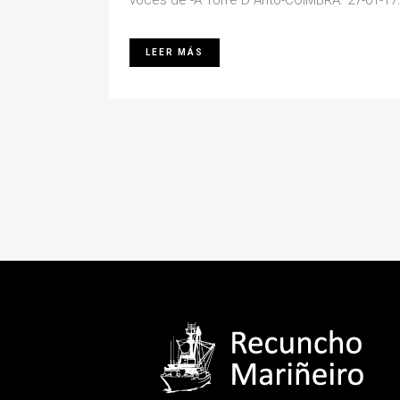
voces de -A Torre D´Anto-COIMBRA. 27-01-17.
LEER MÁS