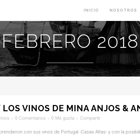
INICIO
NOSOTROS
FEBRERO 2018
 LOS VINOS DE MINA ANJOS & 
inos
0 Comentarios
0
Me gusta
Compartir
endieron con sus vinos de Portugal -Casas Altas- y con la posibil