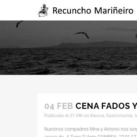
04 FEB
CENA FADOS Y
Publicado el 21:34h
en
Baiona
,
Gastronomía
,
V
Nuestros compadres Mina y Antonio nos sorpr