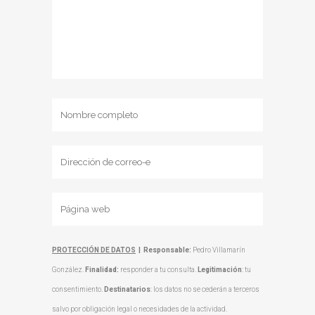
PROTECCIÓN DE DATOS
|
Responsable:
Pedro Villamarín
González.
Finalidad:
responder a tu consulta.
Legitimación
: tu
consentimiento.
Destinatarios
: los datos no se cederán a terceros
salvo por obligación legal o necesidades de la actividad.