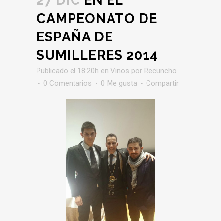
27 DIC
EN EL
CAMPEONATO DE
ESPAÑA DE
SUMILLERES 2014
Publicado el 18:20h
en
Vinos
por
Recuncho
0 Comentarios
0
Me gusta
Compartir